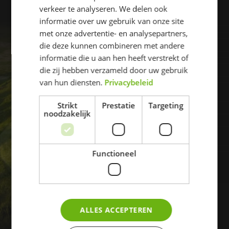
verkeer te analyseren. We delen ook
informatie over uw gebruik van onze site
WILT U GRAAG
met onze advertentie- en analysepartners,
LANGSKOMEN?
die deze kunnen combineren met andere
informatie die u aan hen heeft verstrekt of
die zij hebben verzameld door uw gebruik
Wij leggen de ballen vast klaar
van hun diensten.
Privacybeleid
Een golfronde over De Haenen voert door vier
Strikt
Prestatie
Targeting
verschillende sferen die deze baan uniek maken.
noodzakelijk
receptie@dehaenen.nl
+31 (0) 76 578 39 50
Functioneel
CONTACT OPNEMEN
ALLES ACCEPTEREN