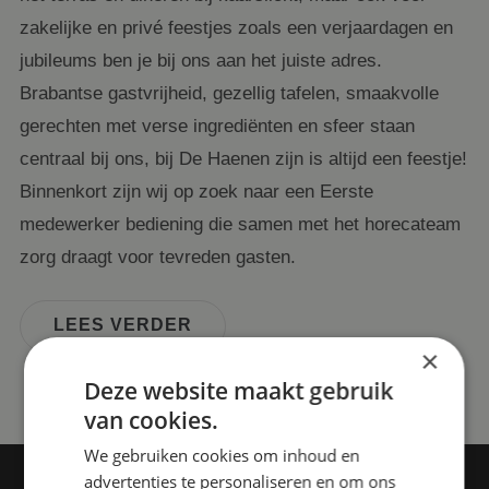
zakelijke en privé feestjes zoals een verjaardagen en
jubileums ben je bij ons aan het juiste adres.
Brabantse gastvrijheid, gezellig tafelen, smaakvolle
gerechten met verse ingrediënten en sfeer staan
centraal bij ons, bij De Haenen zijn is altijd een feestje!
Binnenkort zijn wij op zoek naar een Eerste
medewerker bediening die samen met het horecateam
zorg draagt voor tevreden gasten.
LEES VERDER
×
Deze website maakt gebruik
van cookies.
We gebruiken cookies om inhoud en
advertenties te personaliseren en om ons