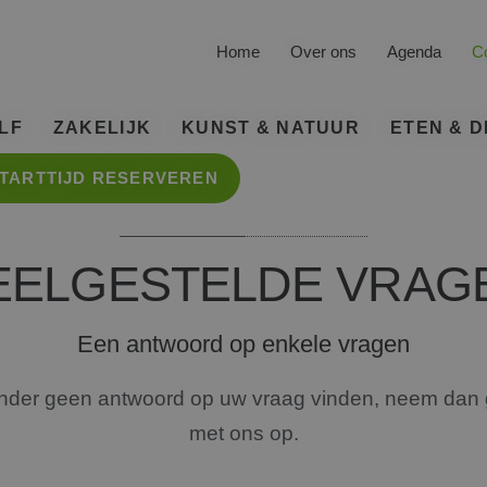
Home
Over ons
Agenda
C
LF
ZAKELIJK
KUNST & NATUUR
ETEN & 
TARTTIJD RESERVEREN
EENFEE SPELER
MEMBERSHIPS
KUNSTPARK
MENUKA
RRANGEMENTEN
VERGADEREN
NATUUR
BRASSER
EELGESTELDE VRAG
TERRAS
PEELRECHT
BUSINESSCLUB
GRAND 
Een antwoord op enkele vragen
GGY, TOURER EN
ANDICART
GEZELS
nder geen antwoord op uw vraag vinden, neem dan 
met ons op.
OLFCLUB