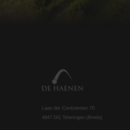
accountbeheer. De we
Naam
CookieScriptConse
PHPSESSID
Naam
Aanbi
Naam
Dome
_ga
SM
.c.cla
Laan der Continenten 70
4847 DG Teteringen (Breda)
MUID
Micro
Corp
.clari