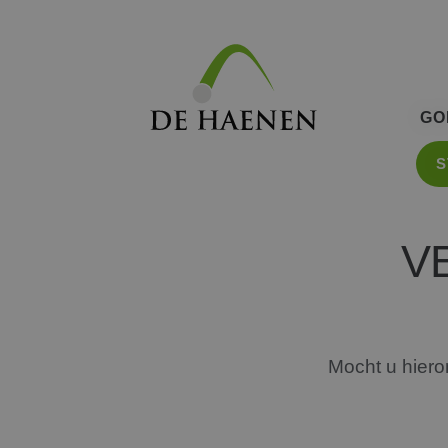
GO
S
GR
A
V
S
BU
H
Mocht u hiero
G