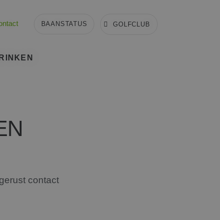
ontact
BAANSTATUS
GOLFCLUB
DRINKEN
ART
IE &
EN
CAFÉ
CHAPPEN
gerust contact