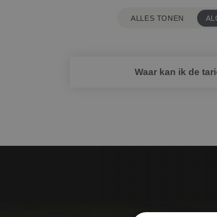
G
ALLES TONEN
AL
J
ON
Waar kan ik de tar
WE
Informatie over speelrech
R