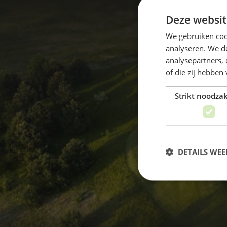
Deze websit
We gebruiken coo
analyseren. We de
analysepartners,
of die zij hebbe
Strikt noodzak
DETAILS WE
Strikt noodzakelijke