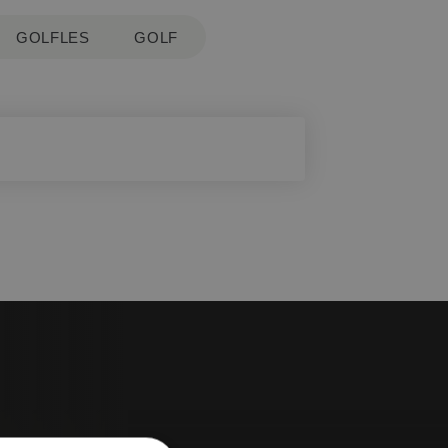
GOLFLES
GOLF
" en dan "Speelrecht".