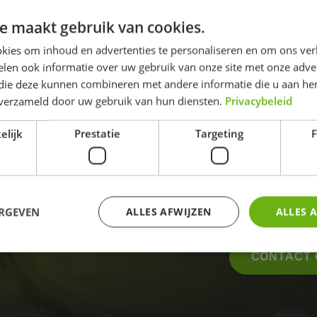
e maakt gebruik van cookies.
WILT U
kies om inhoud en advertenties te personaliseren en om ons ver
LANGS
len ook informatie over uw gebruik van onze site met onze adver
 die deze kunnen combineren met andere informatie die u aan hen
n verzameld door uw gebruik van hun diensten.
Privacybeleid
Wij leggen de b
elijk
Prestatie
Targeting
F
Een golfronde over De Haenen 
sferen die deze 
receptie@dehaenen.nl
ERGEVEN
ALLES AFWIJZEN
ALLES 
CONTACT
Strikt noodzakelijk
Prestatie
Targeting
Functioneel
 cookies maken de kernfunctionaliteiten van de website mogelijk, zoals gebruikersaanm